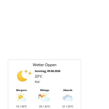
i
s
Wetter Oppen
Sonntag, 09.08.2026
20°C
Klar
Morgens
Mittags
Abends
15 / 30°C
25 / 32°C
21 / 25°C