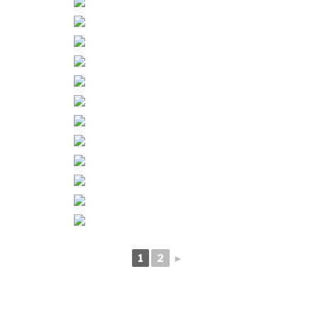
1
2
►