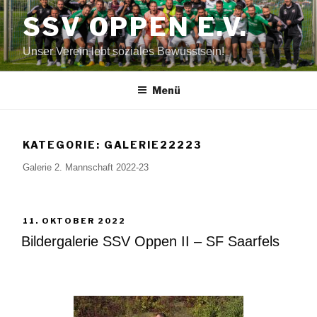
Zum
SSV OPPEN E.V.
Inhalt
springen
Unser Verein lebt soziales Bewusstsein!
Menü
KATEGORIE:
GALERIE22223
Galerie 2. Mannschaft 2022-23
VERÖFFENTLICHT
11. OKTOBER 2022
AM
Bildergalerie SSV Oppen II – SF Saarfels