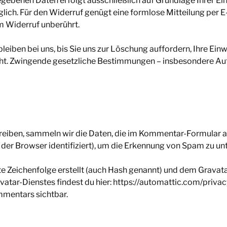
ebenen Daten erfolgt ausschließlich auf Grundlage Ihrer Einwi
 möglich. Für den Widerruf genügt eine formlose Mitteilung per
m Widerruf unberührt.
eiben bei uns, bis Sie uns zur Löschung auffordern, Ihre Ein
t. Zwingende gesetzliche Bestimmungen – insbesondere Aufb
iben, sammeln wir die Daten, die im Kommentar-Formular a
der Browser identifiziert), um die Erkennung von Spam zu unt
e Zeichenfolge erstellt (auch Hash genannt) und dem Gravat
avatar-Dienstes findest du hier: https://automattic.com/pri
ommentars sichtbar.