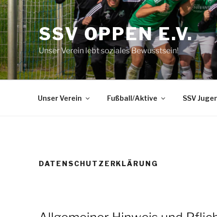
Zum
Inhalt
SSV OPPEN E.V.
springen
Unser Verein lebt soziales Bewusstsein!
Unser Verein
Fußball/Aktive
SSV Juge
DATENSCHUTZERKLÄRUNG