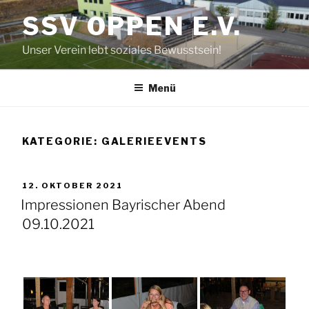
Zum
SSV OPPEN E.V.
Inhalt
springen
Unser Verein lebt soziales Bewusstsein!
Menü
KATEGORIE:
GALERIEEVENTS
VERÖFFENTLICHT
12. OKTOBER 2021
AM
Impressionen Bayrischer Abend
09.10.2021