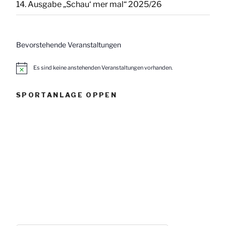
14. Ausgabe „Schau‘ mer mal“ 2025/26
Bevorstehende Veranstaltungen
Es sind keine anstehenden Veranstaltungen vorhanden.
H
i
n
w
SPORTANLAGE OPPEN
e
i
s