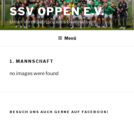
Zum
SSV OPPEN E.V.
Inhalt
springen
Unser Verein lebt soziales Bewusstsein!
Menü
1. MANNSCHAFT
no images were found
BESUCH UNS AUCH GERNE AUF FACEBOOK!