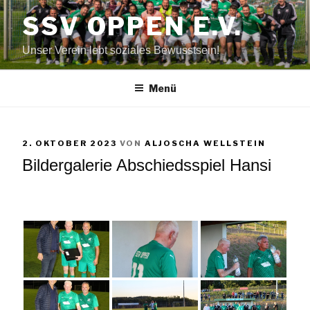
Zum
SSV OPPEN E.V.
Inhalt
springen
Unser Verein lebt soziales Bewusstsein!
Menü
VERÖFFENTLICHT
2. OKTOBER 2023
VON
ALJOSCHA WELLSTEIN
AM
Bildergalerie Abschiedsspiel Hansi