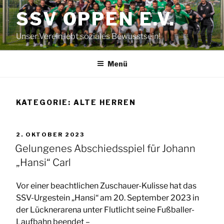
Zum
SSV OPPEN E.V.
Inhalt
springen
Unser Verein lebt soziales Bewusstsein!
Menü
KATEGORIE:
ALTE HERREN
VERÖFFENTLICHT
2. OKTOBER 2023
AM
Gelungenes Abschiedsspiel für Johann
„Hansi“ Carl
Vor einer beachtlichen Zuschauer-Kulisse hat das
SSV-Urgestein „Hansi“ am 20. September 2023 in
der Lücknerarena unter Flutlicht seine Fußballer-
Laufbahn beendet –