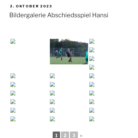
VERÖFFENTLICHT
2. OKTOBER 2023
AM
Bildergalerie Abschiedsspiel Hansi
1
2
3
►