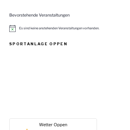
Bevorstehende Veranstaltungen
Es sind keine anstehenden Veranstaltungen vorhanden.
H
i
n
w
SPORTANLAGE OPPEN
e
i
s
Wetter Oppen