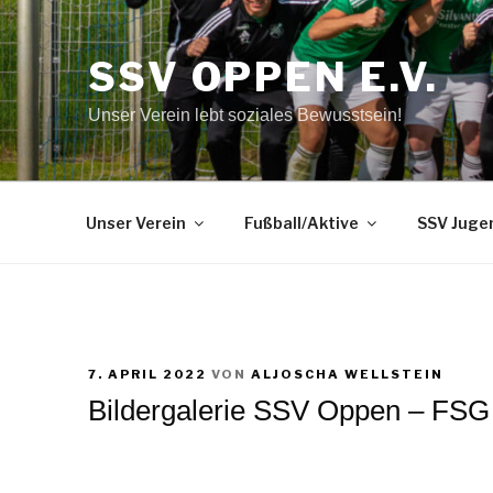
Zum
Inhalt
SSV OPPEN E.V.
springen
Unser Verein lebt soziales Bewusstsein!
Unser Verein
Fußball/Aktive
SSV Juge
VERÖFFENTLICHT
7. APRIL 2022
VON
ALJOSCHA WELLSTEIN
AM
Bildergalerie SSV Oppen – FSG