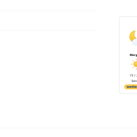
Mor
15 /
Son