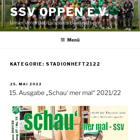
Zum
SSV OPPEN E.V.
Inhalt
springen
Unser Verein lebt soziales Bewusstsein!
Menü
KATEGORIE:
STADIONHEFT2122
VERÖFFENTLICHT
25. MAI 2022
AM
15. Ausgabe „Schau‘ mer mal“ 2021/22