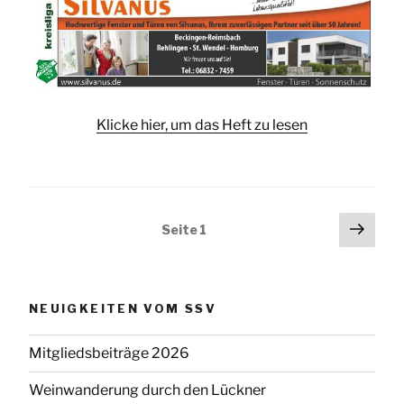
Klicke hier, um das Heft zu lesen
Seitennummerierung
Näch
Seite
1
Seit
der
Beiträge
NEUIGKEITEN VOM SSV
Mitgliedsbeiträge 2026
Weinwanderung durch den Lückner