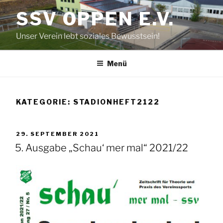
Zum
SSV OPPEN E.V.
Inhalt
springen
Unser Verein lebt soziales Bewusstsein!
Menü
KATEGORIE:
STADIONHEFT2122
VERÖFFENTLICHT
29. SEPTEMBER 2021
AM
5. Ausgabe „Schau‘ mer mal“ 2021/22