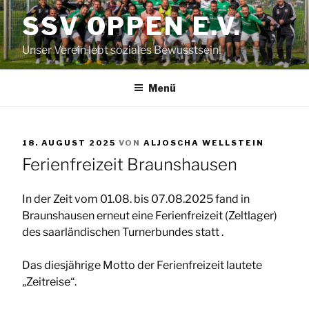
Zum
SSV OPPEN E.V.
Inhalt
springen
Unser Verein lebt soziales Bewusstsein!
Menü
VERÖFFENTLICHT
18. AUGUST 2025
VON
ALJOSCHA WELLSTEIN
AM
Ferienfreizeit Braunshausen
In der Zeit vom 01.08. bis 07.08.2025 fand in
Braunshausen erneut eine Ferienfreizeit (Zeltlager)
des saarländischen Turnerbundes statt .
Das diesjährige Motto der Ferienfreizeit lautete
„Zeitreise“.