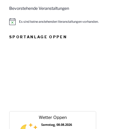
Bevorstehende Veranstaltungen
Es sind keine anstehenden Veranstaltungen vorhanden.
H
i
n
w
SPORTANLAGE OPPEN
e
i
s
Wetter Oppen
Samstag, 08.08.2026